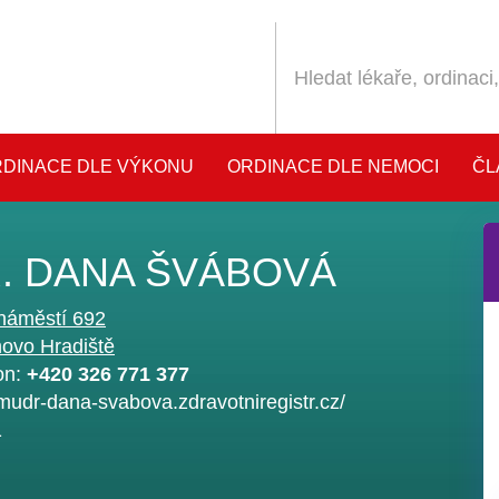
DINACE DLE VÝKONU
ORDINACE DLE NEMOCI
ČL
. DANA ŠVÁBOVÁ
náměstí 692
ovo Hradiště
on:
+420 326 771 377
/mudr-dana-svabova.zdravotniregistr.cz/
1