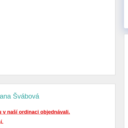
Dana Švábová
v naší ordinaci objednávali.
í.