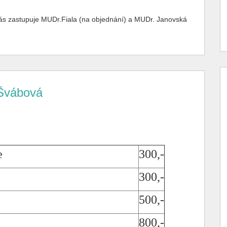
nás zastupuje MUDr.Fiala (na objednání) a MUDr. Janovská
Švábová
e
300,-
300,-
500,-
800,-