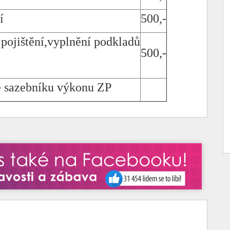
í
500,-
pojištění,vyplnění podkladů
500,-
le sazebníku výkonu ZP