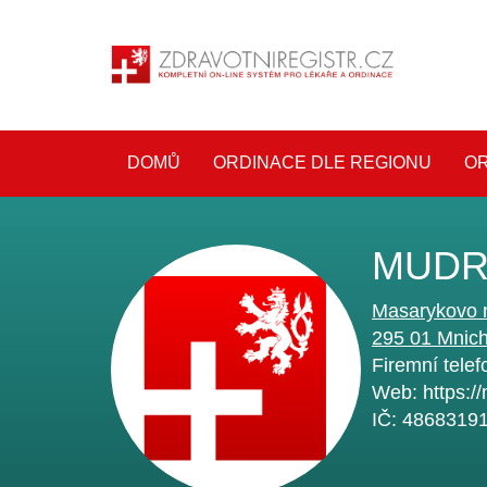
DOMŮ
ORDINACE DLE REGIONU
OR
MUDR
Masarykovo 
295 01
Mnich
Firemní telef
Web:
https:/
IČ:
4868319