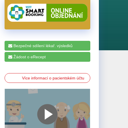
Bezpečné sdílení lékař. výsledků
Žádost o eRecept
Více informací o pacientském účtu